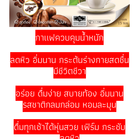
กาแฟควบคุมน้ำหนัก
ลดหิว อิ่มนาน กระตุ้นร่างกายสดชื่น
มีชีวิตชีวา
อร่อย ดื่มง่าย สบายท้อง อิ่มนาน
รสชาติกลมกล่อม หอมละมุน
ดื่มทุกเช้าได้หุ่นสวย เฟิร์ม กระชับ
ลดหิว