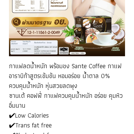
กาแฟลดน้ำหนัก พร้อมชง Sante Coffee กาแฟ
อาราบิก้าสูตรเข้มข้น หอมอร่อย น้ำตาล 0%
ควบคุมน้ำหนัก หุ่นสวยลดพุง
ซานเต้ คอฟฟี่ กาแฟควบคุมน้ำหนัก อร่อย คุมหิว
อิ่มนาน
✔️Low Calories
✔️Trans fat free