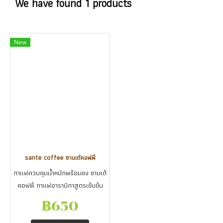
We have found 1 products
New
sante coffee ซานเต้คอฟฟี่
กาแฟควบคุมน้ำหนักพร้อมชง ซานเต้
คอฟฟี่ กาแฟอาราบิกาสูตรเข้มข้น
หอมอร่อย น้ำตาล0% ควบคุมน้ำ
฿650
หนัก ลดพุง หุ่นสวย อร่อยคุมหิว อิ่ม
นาน