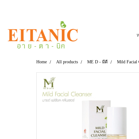
ห
Home
All products
ME D - มีดี
Mild Facial 