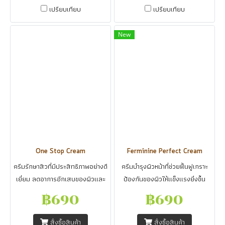
เปรียบเทียบ
เปรียบเทียบ
New
One Stop Cream
Ferminine Perfect Cream
ครีมรักษาสิวที่มีประสิทธิภาพอย่างดี
ครีมบำรุงผิวหน้าที่ช่วยฟื้นฟูเกราะ
เยี่ยม ลดอาการอักเสบของผิวและ
ป้องกันของผิวให้แข็งแรงยิ่งขึ้น
สมานแผลที่เกิดจากสิว ช่วยปรับรู
ปกป้องผิวจากอนุมูลอิสระ กระตุ้น
฿690
฿690
ขุมขนค่อยๆตื้นขึ้นอย่างมี
การสร้างคอลลาเจน ให้ผิวชุ่มชื้น
ประสิทธิภาพ ควบคุมความมันบน
กระชับยิ่งขึ้น ช่วยลดปัญหาความมัน
สั่งซื้อสินค้า
สั่งซื้อสินค้า