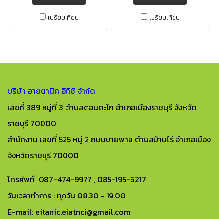
ใบหน้า ทำให้รอยดำคล้ำจากสิวดูจาง
และสิวบนใบหน้า พร้อมผลัดเซลล์
ลงและฆ่าเชื้อแบคทีเรียที่เป็นปัญหา
ผิวอย่างอ่อนโยนและแก้ปัญหาผิว
เปรียบเทียบ
เปรียบเทียบ
การเกิดสิวพร้อมทั้งให้ผิวแลดูขาว
คล้ำเสีย เผยผิวที่เรียบเนียนกระจ่าง
กระจ่างใส เรียบเนียน มาพร้อมเม็ด
ใส ดูมีสุขภาพดียิ่งขึ้น
บีทแตกตัวที่ภายในมีวิตามินเอ ที่ช่วย
ลดสิวได้อีกด้วย
บริษัท อายตานิค อีทีซี จำกัด
เลขที่ 389 หมู่ที่ 3 ตำบลดอนตะโก อำเภอเมืองราชบุรี จังหวัด
ราชบุรี 70000
สำนักงาน เลขที่ 525 หมู่ 2 ถนนบายพาส ตำบลบ้านไร่ อำเภอเมือง
จังหวัดราชบุรี 70000
โทรศัพท์ 087-474-9977 , 085-195-6217
วันเวลาทำการ : ทุกวัน 08.30 - 19.00
E-mail: eitanic.eiatnci@gmail.com