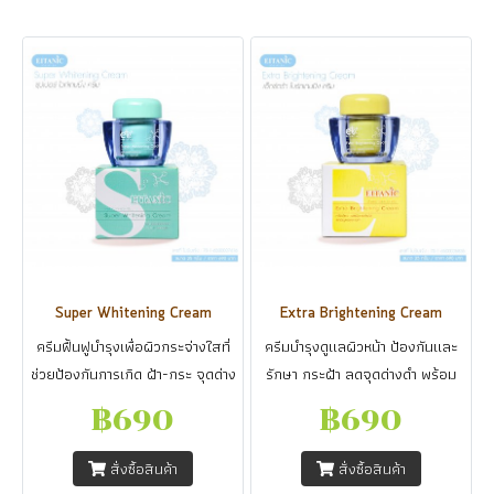
Super Whitening Cream
Extra Brightening Cream
ครีมฟื้นฟูบำรุงเพื่อผิวกระจ่างใสที่
ครีมบำรุงดูแลผิวหน้า ป้องกันและ
ช่วยป้องกันการเกิด ฝ้า-กระ จุดด่าง
รักษา กระฝ้า ลดจุดด่างดำ พร้อม
ดำ ได้ตลอดทั้งคืน
เผยผิวขาวเรียบเนียน อย่างเป็น
฿690
฿690
ธรรมชาติ
สั่งซื้อสินค้า
สั่งซื้อสินค้า