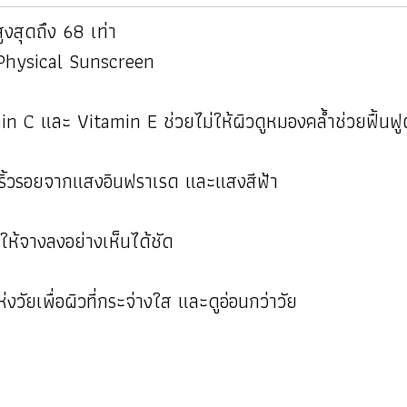
งสุดถึง 68 เท่า
 Physical Sunscreen
n C และ Vitamin E ช่วยไม่ให้ผิวดูหมองคล้ำช่วยฟื้นฟู
กันริ้วรอยจากแสงอินฟราเรด และแสงสีฟ้า
้จางลงอย่างเห็นได้ชัด
วัยเพื่อผิวที่กระจ่างใส และดูอ่อนกว่าวัย