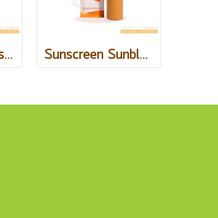
Dewy Glow Sunscreen
Sunscreen Sunblock Foundation Cream 35 g.