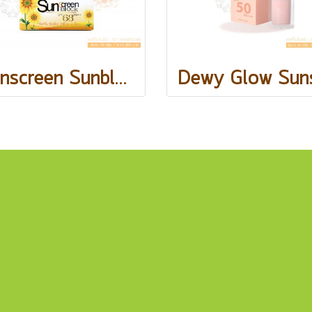
Sunscreen Sunblock SPF68PA++ / 10 กรัม